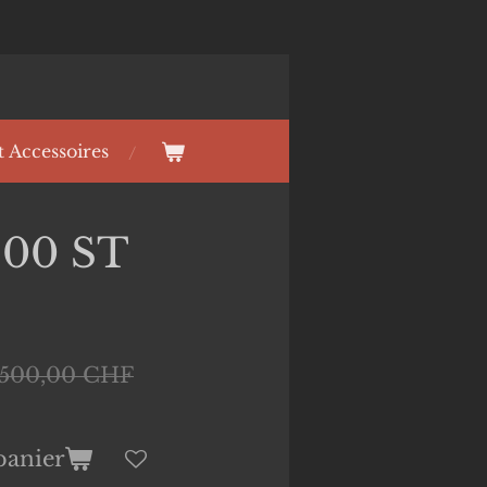
t Accessoires
00 ST
 500,00 CHF
panier